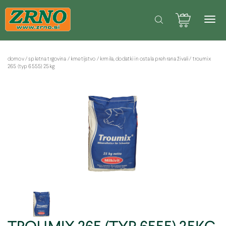
POTREBUJETE POMOČ PRI SPLETNEM NAKUPU? Pišite na: info@zrno.si
Facebook stran Zrno
domov
/
spletna trgovina
/
kmetijstvo
/
krmila, dodatki in ostala prehrana živali
/
troumix
265 (typ 6555) 25kg