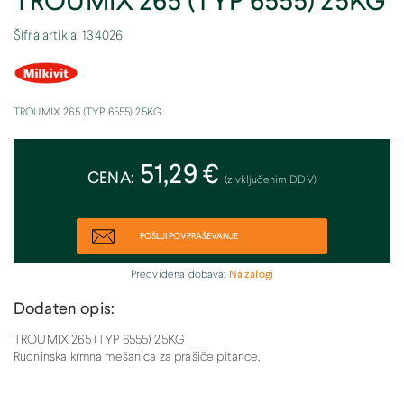
TROUMIX 265 (TYP 6555) 25KG
Šifra artikla: 134026
TROUMIX 265 (TYP 6555) 25KG
51,29 €
CENA:
(z vključenim DDV)
POŠLJI POVPRAŠEVANJE
Predvidena dobava:
Na zalogi
Dodaten opis:
TROUMIX 265 (TYP 6555) 25KG
Rudninska krmna mešanica za prašiče pitance.