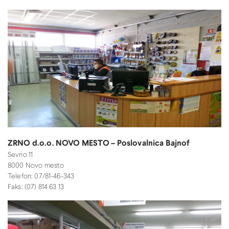
ZRNO d.o.o. NOVO MESTO – Poslovalnica Bajnof
Sevno 11
8000 Novo mesto
Telefon: 07/81-46-343
Faks: (07) 814 63 13