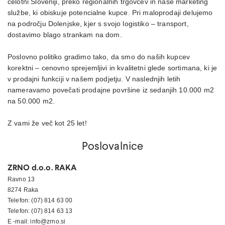
celotni Sloveniji, preko regionalnih trgovcev in naše marketing
službe, ki obiskuje potencialne kupce. Pri maloprodaji delujemo
na področju Dolenjske, kjer s svojo logistiko – transport,
dostavimo blago strankam na dom.
Poslovno politiko gradimo tako, da smo do naših kupcev
korektni – cenovno sprejemljivi in kvalitetni glede sortimana, ki je
v prodajni funkciji v našem podjetju. V naslednjih letih
nameravamo povečati prodajne površine iz sedanjih 10.000 m2
na 50.000 m2.
Z vami že več kot 25 let!
Poslovalnice
ZRNO d.o.o. RAKA
Ravno 13
8274 Raka
Telefon: (07) 814 63 00
Telefon: (07) 814 63 13
E -mail: info@zrno.si