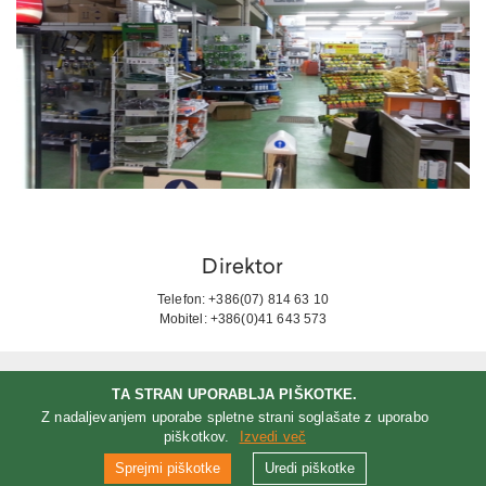
Direktor
Telefon: +386(07) 814 63 10
Mobitel: +386(0)41 643 573
Direktor komericale
TA STRAN UPORABLJA PIŠKOTKE.
Telefon: +386(07) 814 63 41
Z nadaljevanjem uporabe spletne strani soglašate z uporabo
Mobitel: +386(0)41 616 666
piškotkov.
Izvedi več
Sprejmi piškotke
Uredi piškotke