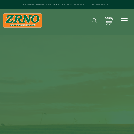
POTREBUJETE POMOČ PRI SPLETNEM NAKUPU? Pišite na: info@zrno.si
Facebook stran Zrno