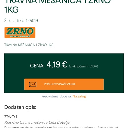
TRAVNA MEŠANICA 1 ZRNO
1KG
Šifra artikla: 125019
TRAVNA MEŠANICA 1 ZRNO 1KG
4,19 €
CENA:
(z vključenim DDV)
POŠLJI POVPRAŠEVANJE
Predvidena dobava:
Na zalogi
Dodaten opis:
ZRNO 1
Klasična travna mešanica brez detelje