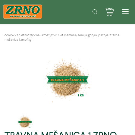
POTREBUJETE POMOČ PRI SPLETNEM NAKUPU? Pišite na: info@zrno.si
Facebook stran Zrno
domov
/
spletna trgovina
/
kmetijstvo
/
vrt (semena, zemlja, gnojila, platoji)
/
travna
mešanica 1 zrno 1kg