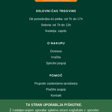
DELOVNI ČAS TRGOVINE
Od ponedeljka do petka: od 7h do 17h
Sobota: od 7h do 12h
Nedelja: zaprto
O NAKUPU
Dostava
Vračila
Splošni pogoji
POMOČ
Pogosto zastavljena vprašanja
Plačilni pogoji
Kontakt
TA STRAN UPORABLJA PIŠKOTKE.
Z nadaljevanjem uporabe spletne strani soglašate z uporabo