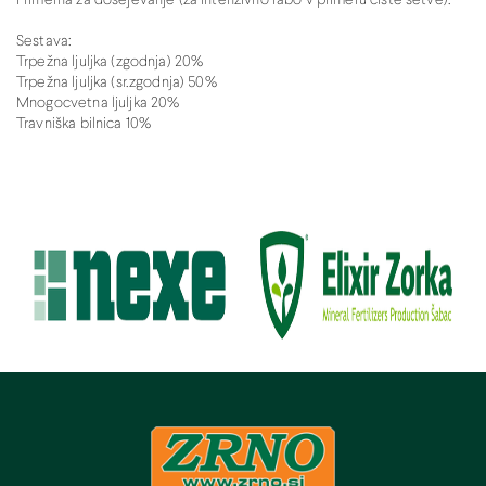
Primerna za dosejevanje (za intenzivno rabo v primeru čiste setve).
Sestava:
Trpežna ljuljka (zgodnja) 20%
Trpežna ljuljka (sr.zgodnja) 50%
Mnogocvetna ljuljka 20%
Travniška bilnica 10%