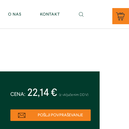
PE BAJNOF - Sevno 11, 8000 Novo mesto (tel. 07/81 46 343)
O NAS
KONTAKT
22,14 €
CENA:
(z vključenim DDV)
POŠLJI POVPRAŠEVANJE