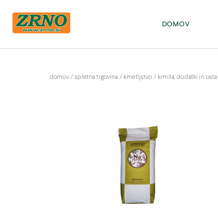
POTREBUJETE POMOČ PRI SPLETNEM NAKUPU? Pišite na: info@zrno.si
stran Zrno
DOMOV
domov
/
spletna trgovina
/
kmetijstvo
/
krmila, dodatki in osta