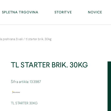
Facebook
PE RAKA - Ravno 13, 8274 Raka (tel. 07/81 46 300)
SPLETNA TRGOVINA
STORITVE
NOVICE
la prehrana živali
/
tl starter brik. 30kg
TL STARTER BRIK. 30KG
Šifra artikla: 133987
TL STARTER 30KG