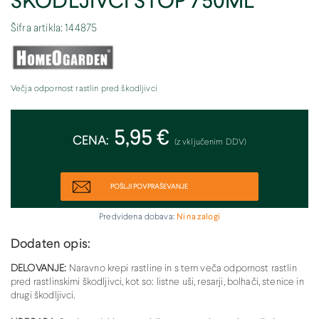
ŠKODLJIVCI STOP 750ML
Šifra artikla: 144875
Večja odpornost rastlin pred škodljivci
5,95 €
CENA:
(z vključenim DDV)
POŠLJI POVPRAŠEVANJE
Predvidena dobava:
Ni na zalogi
Dodaten opis:
DELOVANJE:
Naravno krepi rastline in s tem veča odpornost rastlin
pred rastlinskimi škodljivci, kot so: listne uši, resarji, bolhači, stenice in
drugi škodljivci.