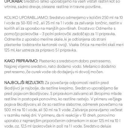
UPORABA:
Sredstvo lahko uporabljamo na vseh vrstah rastlin kot so
vrtnine, sadno drevje, okrasne rastline in travne površine.
KOLIKO UPORABLJAMO: Sredstvo odmerjamo v količini 250 ml na 10
l vode za 50-100 m2 , ali 25 ml na 1 l vode za zalivanje lončnic, rastlin v
koritih ali za uporabo na manjših površinah. Enostavo: Odmerite s
pomočjo pokrovčka – 3 polni pokrovčki zadoščajo za 1 l pripravka.
Odmerite z uporabo merilne skale, ki je odtisnjena ob strani
plastenke (odstranite kartonski ovoj). Vsaka črtica na merilni skali meri
125 ml, kar ustreza za pripravo 5 l pripravka.
KAKO PRIPRAVIMO:
Plastenko s sredstvom dobro pretresemo.
Najprej vlijemo sredstvo, nato dodamo vodo. Mešanico dodatno
pretresemo, če curek vode ob dodajanju ni dovolj močen.
NAJBOLJŠI REZULTATI:
Za povečanje odpornosti rastlin pred
škodljivci je najbolje, da rastline krepimo. Sredstvo uporabljamo še
pred pojavom škodljivcev. S pripravkom zalivamo ali škropimo mlade
rastline in postopek ponovimo, ko rastline rastejo. V primeru večjega
pojava škodljivcev, ali če so rastline slabotne, odmerek povečamo na
500 ml na 10 l vode, ali 50 ml na 1l vode. Zalivanje ponavljamo večkrat
v razmiku nekaj dni. V primeru, da ni reakcije v 10 dneh, ponovimo
uporabo z najmanjšim priporočenim odmerkom in sicer 125 ml na 10 l
vode, oz. 12,5 ml (pokrovček in pol) na 1 l vode. Sredstvo deluje