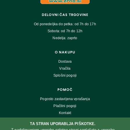
DELOVNI ČAS TRGOVINE
Od ponedeljka do petka: od 7h do 17h
Sobota: od 7h do 12h
Nedelja: zaprto
O NAKUPU
Dostava
Vračila
Splošni pogoji
POMOČ
Pogosto zastavljena vprašanja
Plačilni pogoji
Kontakt
TA STRAN UPORABLJA PIŠKOTKE.
Z nadaljevanjem uporabe spletne strani soglašate z uporabo