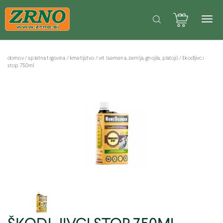
POTREBUJETE POMOČ PRI SPLETNEM NAKUPU? Pišite na: info@zrno.si
Facebook stran Zrno
domov
/
spletna trgovina
/
kmetijstvo
/
vrt (semena, zemlja, gnojila, platoji)
/
škodljivci
stop 750ml