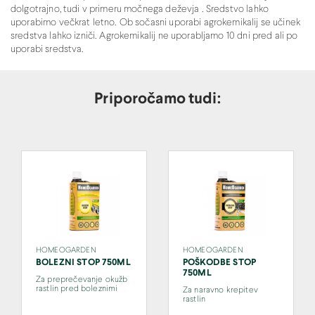
dolgotrajno, tudi v primeru močnega deževja . Sredstvo lahko
uporabimo večkrat letno. Ob sočasni uporabi agrokemikalij se učinek
sredstva lahko izniči. Agrokemikalij ne uporabljamo 10 dni pred ali po
uporabi sredstva.
Priporočamo tudi:
HOMEOGARDEN
HOMEOGARDEN
BOLEZNI STOP 750ML
POŠKODBE STOP
750ML
Za preprečevanje okužb
rastlin pred boleznimi
Za naravno krepitev
rastlin