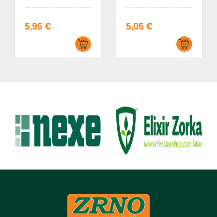
5,95 €
5,05 €