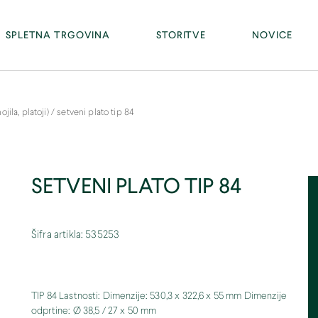
Facebook
PE RAKA - Ravno 13, 8274 Raka (tel. 07/81 46 300)
SPLETNA TRGOVINA
STORITVE
NOVICE
jila, platoji)
/
setveni plato tip 84
SETVENI PLATO TIP 84
Šifra artikla: 535253
TIP 84 Lastnosti: Dimenzije: 530,3 x 322,6 x 55 mm Dimenzije
odprtine: Ø 38,5 / 27 x 50 mm