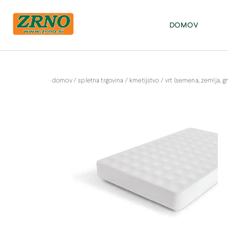
POTREBUJETE POMOČ PRI SPLETNEM NAKUPU? Pišite na: info@zrno.si
stran Zrno
DOMOV
domov
/
spletna trgovina
/
kmetijstvo
/
vrt (semena, zemlja, gno