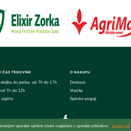
I ČAS TRGOVINE
O NAKUPU
deljka do petka: od 7h do 17h
Dostava
 od 7h do 12h
Vračila
 zaprto
Splošni pogoji
jevanjem uporabe spletne strani soglašate z uporabo piškotkov.
Izvedi več