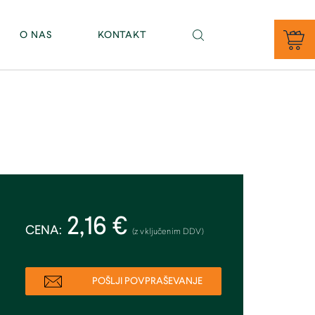
PE BAJNOF - Sevno 11, 8000 Novo mesto (tel. 07/81 46 343)
O NAS
KONTAKT
2,16 €
CENA:
(z vključenim DDV)
POŠLJI POVPRAŠEVANJE