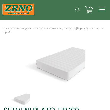
POTREBUJETE POMOČ PRI SPLETNEM NAKUPU? Pišite na: info@zrno.si
Facebook stran Zrno
domov
/
spletna trgovina
/
kmetijstvo
/
vrt (semena, zemlja, gnojila, platoji)
/
setveni plato
tip 160