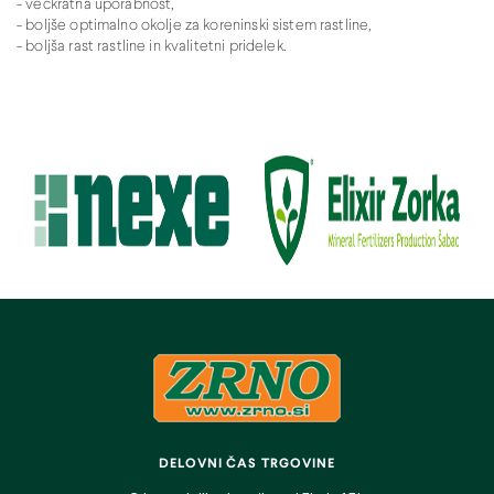
- večkratna uporabnost,
- boljše optimalno okolje za koreninski sistem rastline,
- boljša rast rastline in kvalitetni pridelek.
DELOVNI ČAS TRGOVINE