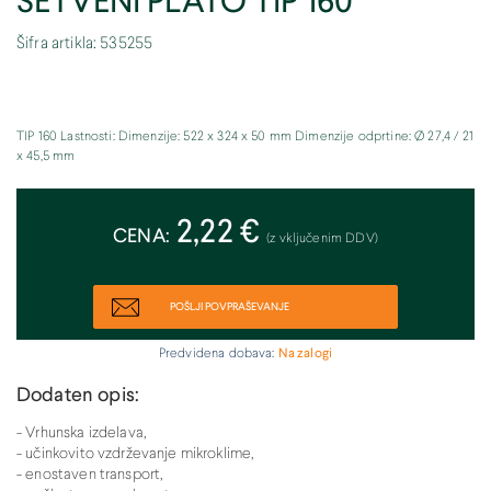
SETVENI PLATO TIP 160
Šifra artikla: 535255
TIP 160 Lastnosti: Dimenzije: 522 x 324 x 50 mm Dimenzije odprtine: Ø 27,4 / 21
x 45,5 mm
2,22 €
CENA:
(z vključenim DDV)
POŠLJI POVPRAŠEVANJE
Predvidena dobava:
Na zalogi
Dodaten opis:
- Vrhunska izdelava,
- učinkovito vzdrževanje mikroklime,
- enostaven transport,