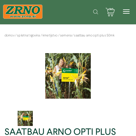
POTREBUJETE POMOČ PRI SPLETNEM NAKUPU? Pišite na: info@zrno.si
Facebook stran Zrno
domov
/
spletna trgovina
/
kmetijstvo
/
semena
/
saatbau arno opti plus 50mk
SAATBAU ARNO OPTI PLUS