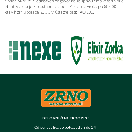
hibrida ARNO® je edinstven odgovor, ko se sprašujemo kateri hibrid
izbrati v srednje zrelostnem razredu. Pakiranje: vreče po 50.000
kaljivih zrn Uporaba: Z, CCM Čas zrelosti: FAO 290.
DELOVNI ČAS TRGOVINE
Od ponedeljka do petka: od 7h do 17h