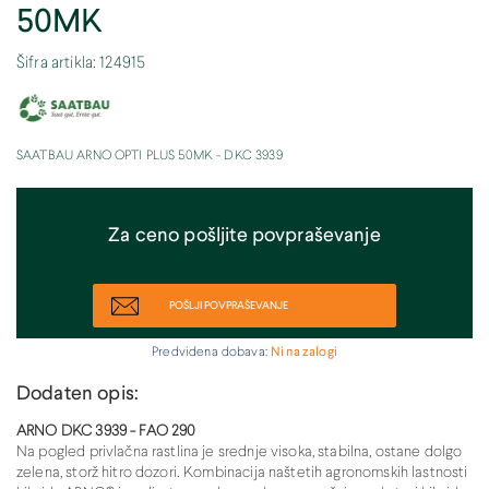
50MK
Šifra artikla: 124915
SAATBAU ARNO OPTI PLUS 50MK - DKC 3939
Za ceno pošljite povpraševanje
POŠLJI POVPRAŠEVANJE
Predvidena dobava:
Ni na zalogi
Dodaten opis:
ARNO DKC 3939 - FAO 290
Na pogled privlačna rastlina je srednje visoka, stabilna, ostane dolgo
zelena, storž hitro dozori. Kombinacija naštetih agronomskih lastnosti