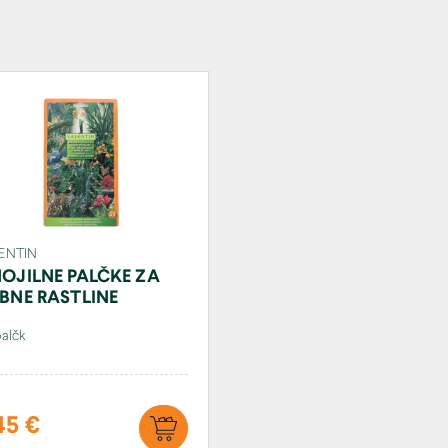
ENTIN
OJILNE PALČKE ZA
BNE RASTLINE
palčk
45 €