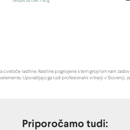
Gnojilo za cvet 750 g
 cvetoče rastline. Rastline pognojene s tem gnojilom nam zadovol
elemente. Uporabljajo ga tudi profesionalni vrtnarji v Sloveniji, z
Priporočamo tudi: