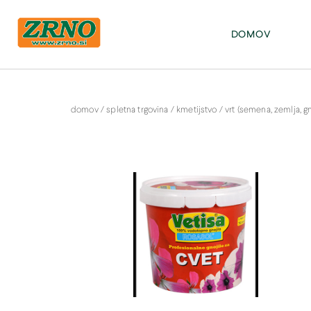
POTREBUJETE POMOČ PRI SPLETNEM NAKUPU? Pišite na: info@zrno.si
stran Zrno
DOMOV
domov
/
spletna trgovina
/
kmetijstvo
/
vrt (semena, zemlja, gno