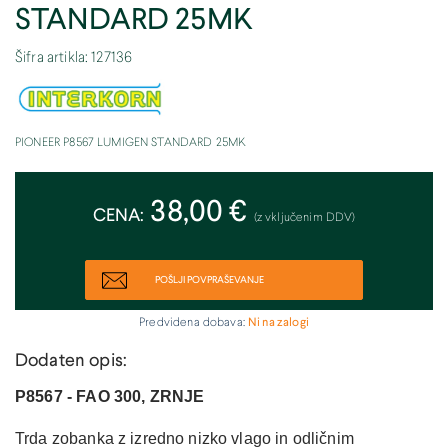
STANDARD 25MK
Šifra artikla: 127136
PIONEER P8567 LUMIGEN STANDARD 25MK
38,00 €
CENA:
(z vključenim DDV)
POŠLJI POVPRAŠEVANJE
Predvidena dobava:
Ni na zalogi
Dodaten opis:
P8567 - FAO 300, ZRNJE
Trda zobanka z izredno nizko vlago in odličnim