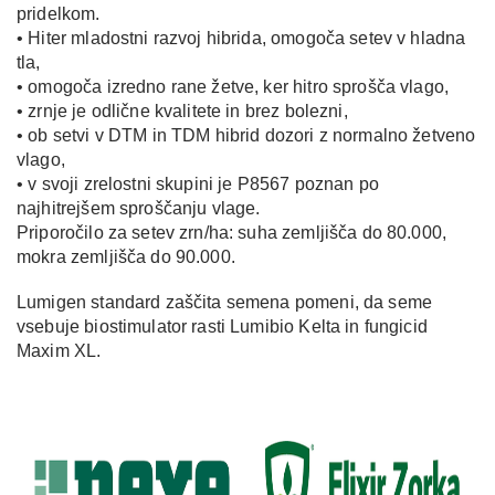
pridelkom.
• Hiter mladostni razvoj hibrida, omogoča setev v hladna
tla,
• omogoča izredno rane žetve, ker hitro sprošča vlago,
• zrnje je odlične kvalitete in brez bolezni,
• ob setvi v DTM in TDM hibrid dozori z normalno žetveno
vlago,
• v svoji zrelostni skupini je P8567 poznan po
najhitrejšem sproščanju vlage.
Priporočilo za setev zrn/ha: suha zemljišča do 80.000,
mokra zemljišča do 90.000.
Lumigen standard zaščita semena pomeni, da seme
vsebuje biostimulator rasti Lumibio Kelta in fungicid
Maxim XL.