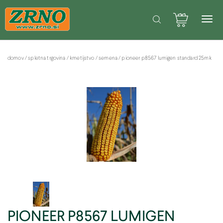
POTREBUJETE POMOČ PRI SPLETNEM NAKUPU? Pišite na: info@zrno.si
Facebook stran Zrno
domov
/
spletna trgovina
/
kmetijstvo
/
semena
/
pioneer p8567 lumigen standard 25mk
PIONEER P8567 LUMIGEN