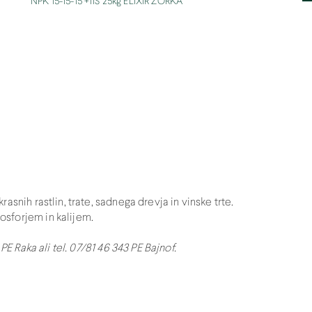
NPK 15-15-15 +11S 25kg ELIXIR ZORKA
snih rastlin, trate, sadnega drevja in vinske trte.
sforjem in kalijem.
PE Raka ali tel. 07/81 46 343 PE Bajnof.