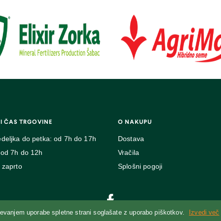
I ČAS TRGOVINE
O NAKUPU
deljka do petka: od 7h do 17h
Dostava
 od 7h do 12h
Vračila
 zaprto
Splošni pogoji
jevanjem uporabe spletne strani soglašate z uporabo piškotkov.
Izvedi več