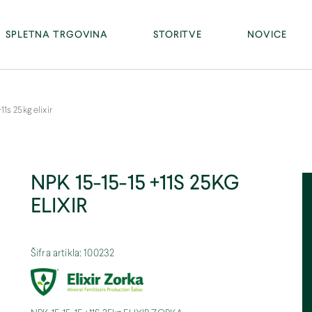
Facebook
PE RAKA - Ravno 13, 8274 Raka (tel. 07/81 46 300)
SPLETNA TRGOVINA
STORITVE
NOVICE
11s 25kg elixir
NPK 15-15-15 +11S 25KG
ELIXIR
Šifra artikla: 100232