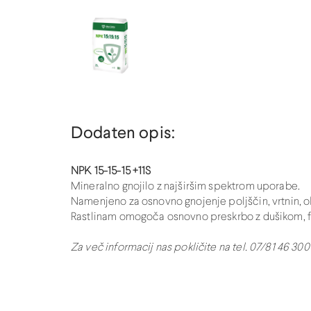
Dodaten opis:
NPK 15-15-15
+11S
Mineralno gnojilo z najširšim spektrom uporabe.
Namenjeno za osnovno gnojenje poljščin, vrtnin, okra
Rastlinam omogoča osnovno preskrbo z dušikom, fo
Za več informacij nas pokličite na tel. 07/81 46 300 