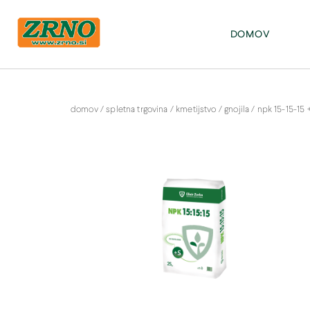
POTREBUJETE POMOČ PRI SPLETNEM NAKUPU? Pišite na: info@zrno.si
stran Zrno
DOMOV
domov
/
spletna trgovina
/
kmetijstvo
/
gnojila
/
npk 15-15-15 +