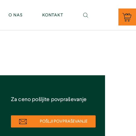
PE BAJNOF - Sevno 11, 8000 Novo mesto (tel. 07/81 46 343)
O NAS
KONTAKT
Za ceno pošljite povpraševanje
POŠLJI POVPRAŠEVANJE