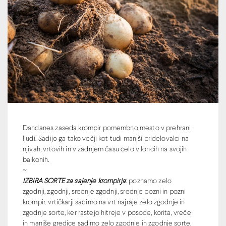
Dandanes zaseda krompir pomembno mesto v prehrani
ljudi. Sadijo ga tako večji kot tudi manjši pridelovalci na
njivah, vrtovih in v zadnjem času celo v loncih na svojih
balkonih.
~
IZBIRA SORTE za sajenje krompirja
: poznamo zelo
zgodnji, zgodnji, srednje zgodnji, srednje pozni in pozni
krompir. vrtičkarji sadimo na vrt najraje zelo zgodnje in
zgodnje sorte, ker rastejo hitreje v posode, korita, vreče
in manjše gredice sadimo zelo zgodnje in zgodnje sorte,