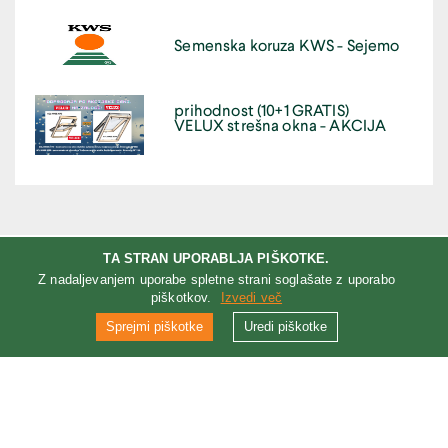
Semenska koruza KWS - Sejemo
prihodnost (10+1 GRATIS)
VELUX strešna okna - AKCIJA
TA STRAN UPORABLJA PIŠKOTKE.
Z nadaljevanjem uporabe spletne strani soglašate z uporabo
piškotkov.
Izvedi več
Sprejmi piškotke
Uredi piškotke