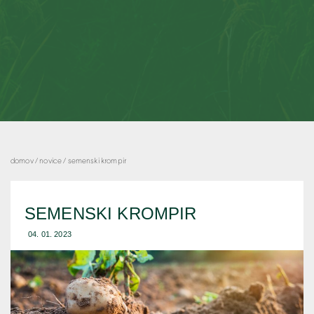
domov /
novice /
semenski krompir
SEMENSKI KROMPIR
04. 01. 2023