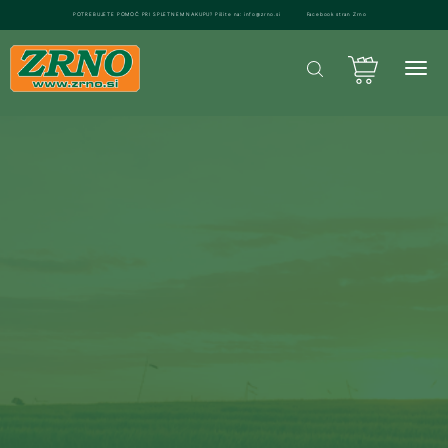
POTREBUJETE POMOČ PRI SPLETNEM NAKUPU? Pišite na: info@zrno.si
Facebook stran Zrno