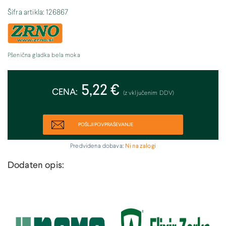
Šifra artikla: 126867
Pšenična gladka bela moka
5,22 €
CENA:
(z vključenim DDV)
POŠLJI POVPRAŠEVANJE
Predvidena dobava:
Ni na zalogi
Dodaten opis: