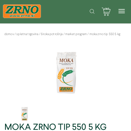
POTREBUJETE POMOČ PRI SPLETNEM NAKUPU? Pišite na: info@zrno.si
Facebook stran Zrno
domov
/
spletna trgovina
/
široka potrošnja
/
market program
/
moka zrno tip 550 5 kg
MOKA ZRNO TIP 550 5 KG