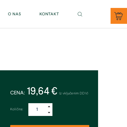
PE BAJNOF - Sevno 11, 8000 Novo mesto (tel. 07/81 46 343)
O NAS
KONTAKT
19,64 €
CENA:
(z vključenim DDV)
Količina: