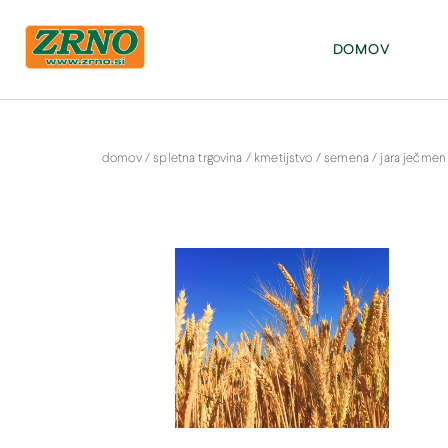
POTREBUJETE POMOČ PRI SPLETNEM NAKUPU? Pišite na: info@zrno.si
stran Zrno
DOMOV
domov
/
spletna trgovina
/
kmetijstvo
/
semena
/
jara ječmen 