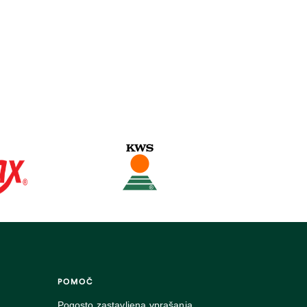
POMOČ
Pogosto zastavljena vprašanja