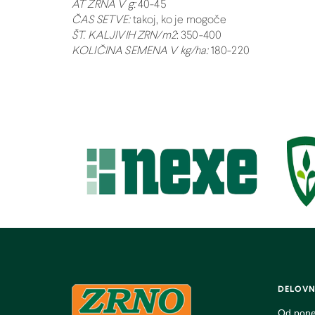
AT ZRNA V g:
40-45
ČAS SETVE:
takoj, ko je mogoče
ŠT. KALJIVIH ZRN/m2
: 350-400
KOLIČINA SEMENA V kg/ha:
180-220
DELOVN
Od pone