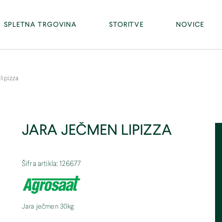
Facebook
PE RAKA - Ravno 13, 8274 Raka (tel. 07/81 46 300)
SPLETNA TRGOVINA
STORITVE
NOVICE
lipizza
JARA JEČMEN LIPIZZA
Šifra artikla: 126677
Jara ječmen 30kg