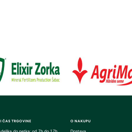
I ČAS TRGOVINE
O NAKUPU
deljka do petka: od 7h do 17h
Dostava