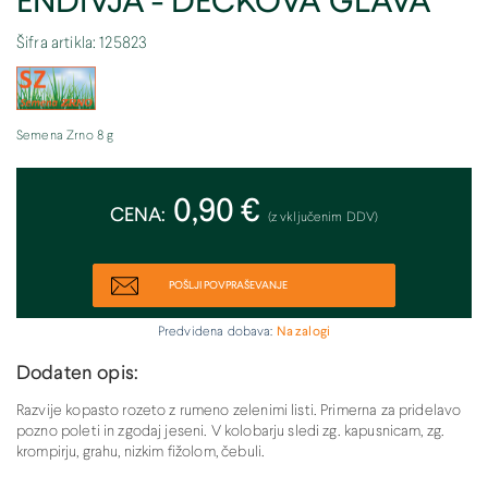
ENDIVJA - DEČKOVA GLAVA
Šifra artikla: 125823
Semena Zrno 8 g
0,90 €
CENA:
(z vključenim DDV)
POŠLJI POVPRAŠEVANJE
Predvidena dobava:
Na zalogi
Dodaten opis:
Razvije kopasto rozeto z rumeno zelenimi listi. Primerna za pridelavo
pozno poleti in zgodaj jeseni. V kolobarju sledi zg. kapusnicam, zg.
krompirju, grahu, nizkim fižolom, čebuli.