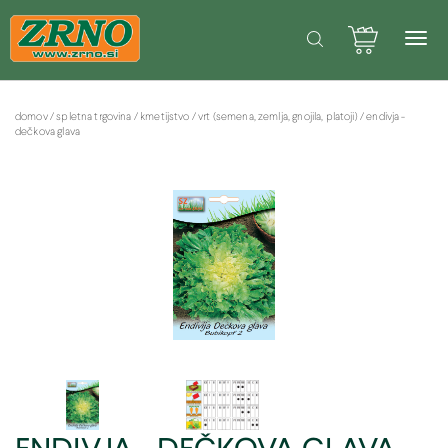
POTREBUJETE POMOČ PRI SPLETNEM NAKUPU? Pišite na: info@zrno.si
Facebook stran Zrno
domov
/
spletna trgovina
/
kmetijstvo
/
vrt (semena, zemlja, gnojila, platoji)
/
endivja -
dečkova glava