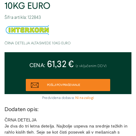
10KG EURO
Šifra artikla: 122843
ČRNA DETELJA ALTASWEDE 10KG EURO
61,32 €
CENA:
(z vključenim DDV)
POŠLJI POVPRAŠEVANJE
Predvidena dobava:
Ni na zalogi
Dodaten opis:
ČRNA DETELJA
Je dva do tri letna detelja. Najbolje uspeva na srednje težkih in
rahlo kislih tleh. Seje se kot čisti posevek ali v mešanicah s