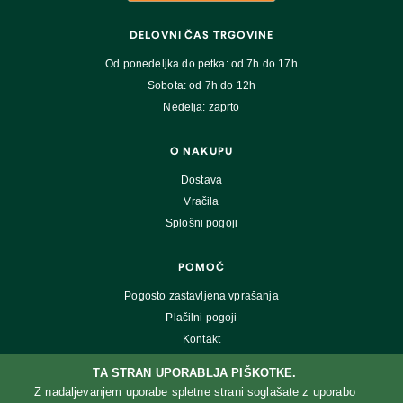
DELOVNI ČAS TRGOVINE
Od ponedeljka do petka: od 7h do 17h
Sobota: od 7h do 12h
Nedelja: zaprto
O NAKUPU
Dostava
Vračila
Splošni pogoji
POMOČ
Pogosto zastavljena vprašanja
Plačilni pogoji
Kontakt
TA STRAN UPORABLJA PIŠKOTKE.
Z nadaljevanjem uporabe spletne strani soglašate z uporabo