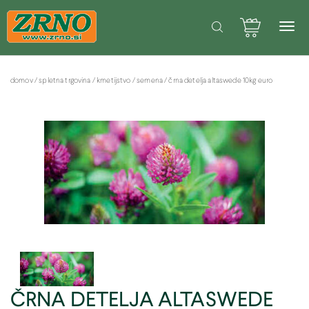
POTREBUJETE POMOČ PRI SPLETNEM NAKUPU? Pišite na: info@zrno.si
Facebook stran Zrno
domov
/
spletna trgovina
/
kmetijstvo
/
semena
/
črna detelja altaswede 10kg euro
ČRNA DETELJA ALTASWEDE