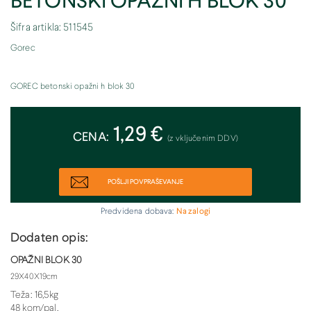
BETONSKI OPAŽNI H BLOK 30
Šifra artikla: 511545
Gorec
GOREC betonski opažni h blok 30
1,29 €
CENA:
(z vključenim DDV)
POŠLJI POVPRAŠEVANJE
Predvidena dobava:
Na zalogi
Dodaten opis:
OPAŽNI BLOK 30
29X40X19cm
Teža: 16,5kg
48 kom/pal.