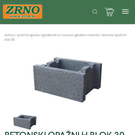
POTREBUJETE POMOČ PRI SPLETNEM NAKUPU? Pišite na: info@zrno.si
Facebook stran Zrno
domov
/
spletna trgovina
/
gradbeništvo
/
osnovni gradbeni material
/
betonski opažni h
blok 30